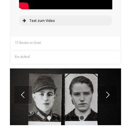
Text zum Video
17 Kinder in Greit
Ein Aufruf
Weiter
1
2
3
4
5
6
7
8