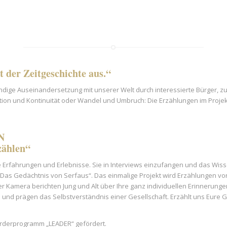
 der Zeitgeschichte aus.“
ndige Auseinandersetzung mit unserer Welt durch interessierte Bürger, z
on und Kontinuität oder Wandel und Umbruch: Die Erzählungen im Projekt „
N
zählen“
e Erfahrungen und Erlebnisse. Sie in Interviews einzufangen und das Wis
 Das Gedächtnis von Serfaus“. Das einmalige Projekt wird Erzählungen vo
Kamera berichten Jung und Alt über Ihre ganz individuellen Erinnerungen
 und prägen das Selbstverständnis einer Gesellschaft. Erzählt uns Eure G
rderprogramm „LEADER“ gefördert.