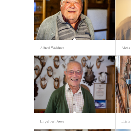
Alfred Waldner
Alois 
Engelbert Auer
Erich 