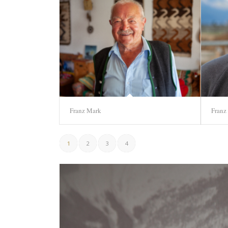
Franz Mark
Franz
1
2
3
4