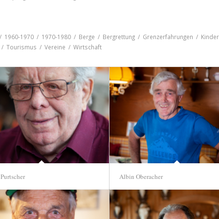
/
1960-1970
/
1970-1980
/
Berge
/
Bergrettung
/
Grenzerfahrungen
/
Kinde
/
Tourismus
/
Vereine
/
Wirtschaft
 Purtscher
Albin Oberacher