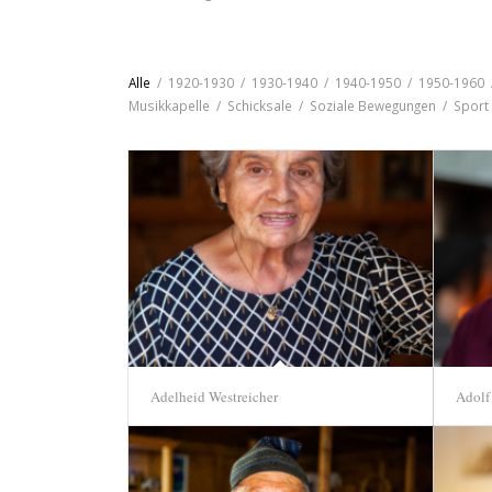
Alle
/
1920-1930
/
1930-1940
/
1940-1950
/
1950-1960
Musikkapelle
/
Schicksale
/
Soziale Bewegungen
/
Sport
Adelheid Westreicher
Adolf