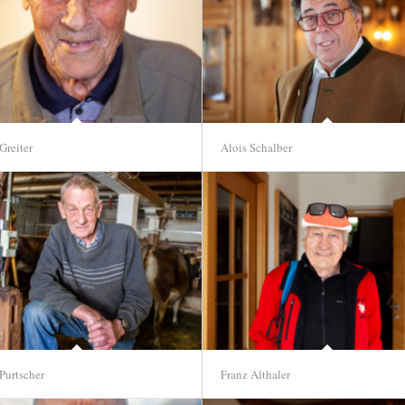
Greiter
Alois Schalber
Purtscher
Franz Althaler