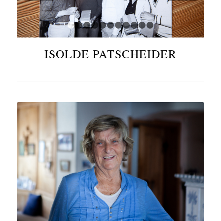
1
2
3
4
5
6
7
8
9
10
11
ISOLDE PATSCHEIDER