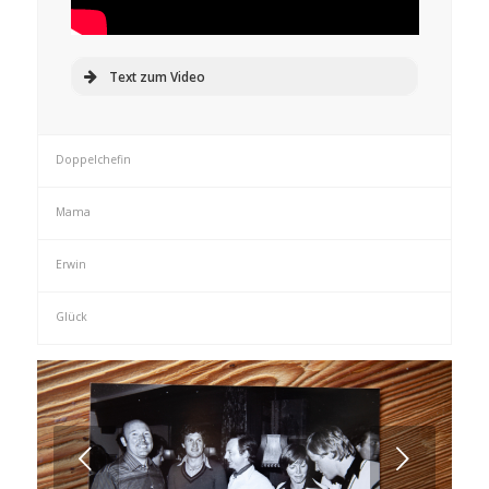
Text zum Video
Doppelchefin
Mama
Erwin
Glück
Weiter