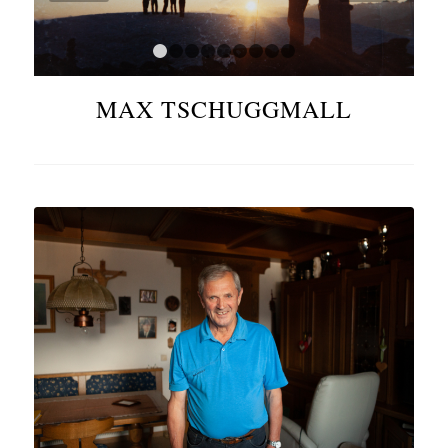
1
2
3
4
5
6
7
8
9
MAX TSCHUGGMALL