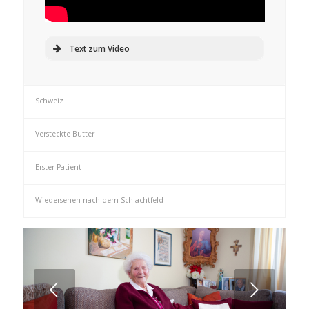
Text zum Video
Schweiz
Versteckte Butter
Erster Patient
Wiedersehen nach dem Schlachtfeld
Weiter