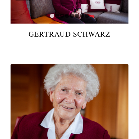
1
2
3
4
5
6
7
8
GERTRAUD SCHWARZ