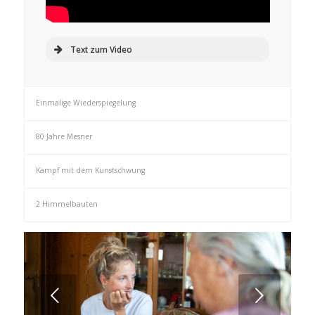
Text zum Video
Einmalige Wiederspiegelung
80 Jahre Mesner
Kampf mit dem Kunstschwung
2 Himmelbauten
Weiter