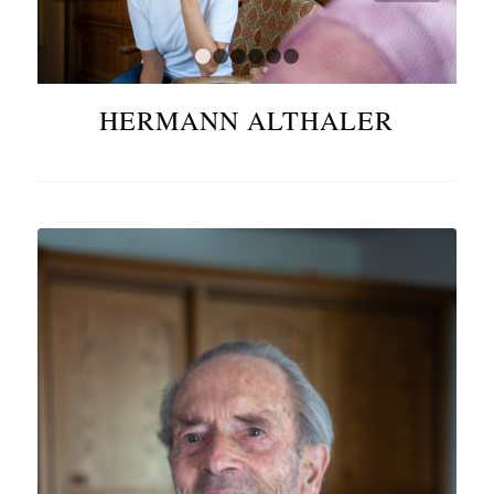
1
2
3
4
5
6
HERMANN ALTHALER