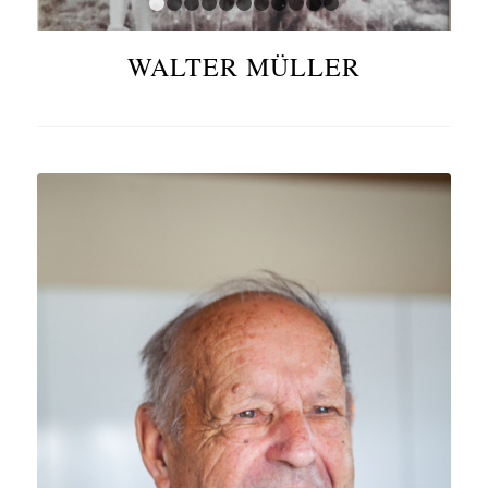
1
2
3
4
5
6
7
8
9
10
11
WALTER MÜLLER