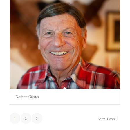
Norbert Greiter
1
2
3
Seite 1 von 3